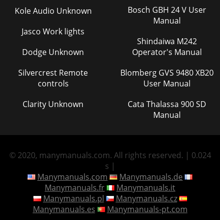
Bosch GBH 24 V User
Kole Audio Unknown
Manual
Jasco Work lights
Shindaiwa M242
Dodge Unknown
Operator's Manual
Silvercrest Remote
Blomberg GVS 9480 XB20
controls
User Manual
Clarity Unknown
Cata Thalassa 900 SD
Manual
© 2020, manymanuals.com. All rights reserved. | 0.024
s |
Manymanuals.com
Manymanuals.de
Manymanuals.fr
Manymanuals.it
Manymanuals.pl
Manymanuals.cz
Manymanuals.es
Manymanuals-pt.com