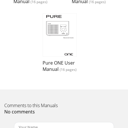
Manual
Manual
im UKW-Modus verfügbar. Sie können die Anzeige auch ä
(16 pages)
(16 pages)
Page 16 - ChargePAK
7Intellitext™ – Nachrichten, Sport u.a. Intellitext bietet auf
Abfrage Textinformationen (Sport, Nachrichten etc.). Der
Text wird auf Ihrem Radio gesp
Pure ONE User
Manual
(16 pages)
Comments to this Manuals
No comments