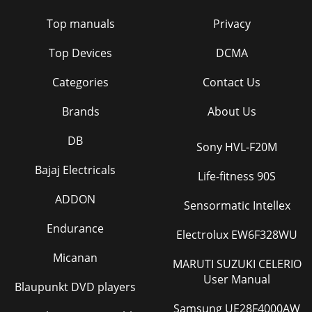
Top manuals
Privacy
Top Devices
DCMA
Categories
Contact Us
Brands
About Us
DB
Sony HVL-F20M
Bajaj Electricals
Life-fitness 90S
ADDON
Sensormatic Intellex
Endurance
Electrolux EW6F328WU
Micanan
MARUTI SUZUKI CELERIO
User Manual
Blaupunkt DVD players
Samsung UE28F4000AW