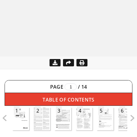
PAGE
/
14
TABLE OF CONTENTS
1
2
3
4
5
6