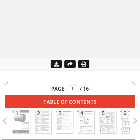
PAGE
/
16
TABLE OF CONTENTS
1
2
3
4
5
6