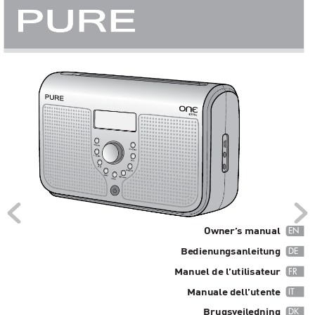
EN
Owner’
s manual
DE
Bedienungsanl
eitung
FR
Manuel de l
’utilisateur
IT
Manual
e dell
’utente
DK
Brugsvejl
edning