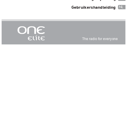
NL
Gebruikershandl
eiding
The radio for everyone