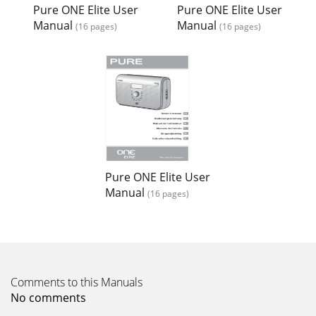
können bis zu 25 DAB- und 25 UKW-Sender
Pure ONE Elite User
Pure ONE Elite User
speichern.Speichern einer Voreinstellung1. Stellen Sie den zu
Manual
Manual
(16 pages)
(16 pages)
Page 15
6Radio hörenIntellitext® Intellitext bietet
Textinformationen auf Abruf, wie etwa Sportschlagzeilen,
Wettermeldungen und Nachrichten der DAB-Sender, d
Page 16
7Radio hörenDEEinstellen des Weckers1. Drücken Sie die
Taste (Wecker/Timer), und wählen Sie Wecker aus, um den
Weckerstatus anzuzeigen.2. Drücken
Pure ONE Elite User
Manual
(16 pages)
Comments to this Manuals
No comments