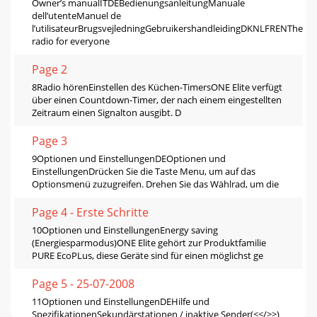
Owner’s manualITDEBedienungsanleitungManuale
dell’utenteManuel de
l’utilisateurBrugsvejledningGebruikershandleidingDKNLFRENThe
radio for everyone
Page 2
8Radio hörenEinstellen des Küchen-TimersONE Elite verfügt
über einen Countdown-Timer, der nach einem eingestellten
Zeitraum einen Signalton ausgibt. D
Page 3
9Optionen und EinstellungenDEOptionen und
EinstellungenDrücken Sie die Taste Menu, um auf das
Optionsmenü zuzugreifen. Drehen Sie das Wählrad, um die
Page 4 - Erste Schritte
10Optionen und EinstellungenEnergy saving
(Energiesparmodus)ONE Elite gehört zur Produktfamilie
PURE EcoPLus, diese Geräte sind für einen möglichst ge
Page 5 - 25-07-2008
11Optionen und EinstellungenDEHilfe und
SpezifikationenSekundärstationen / inaktive Sender(<</>>)