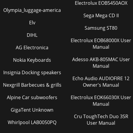
Electrolux EOB5450AOX
Page 33 - Anschlüsse auf der Rückseite
Olympia_luggage-america
DE9Aufruf eines gespeicherten Senders während der
Sega Mega CD II
Wiedergabe von Digitalradio oder UKW1. Um einen der
Elv
unter den Nummern 1 bis 5 gespeicherten Sender
Samsung ST80
DIHL
Page 34 - Bedienung Ihres EVOKE Mio
Electrolux EOB68000X User
2Unclip the aerial and fully extend it (steps A and B).Insert
Manual
AG Electronica
the jack of the supplied mains adapter into the socket on
the rear of the radio (C).Plug
Adesso AKB-805MAC User
Nokia Keyboards
Manual
Page 35 - Lauftext
Insignia Docking speakers
10EinstellungsoptionenOptionen im Digitalradio-
Echo Audio AUDIOFIRE 12
BetriebWenn Sie gerade einen Digitalradio-Sender hören,
Nexgrill Barbecues & grills
Owner's Manual
drücken Sie die Menu-Taste und drehen Sie den F
Page 36 - ‘Once only’
Alpine Car subwoofers
Electrolux EOK66030X User
Manual
DE11Allgemeine OptionenWie Sie Ihre bevorzugte Sprache
GigaTent Unknown
einstellenSie können auswählen, welche Menüsprache Ihr
EVOKE Mio verwendet.1. Drücken Sie die
Cru ToughTech Duo 3SR
Whirlpool LAB0050PQ
User Manual
Page 37 - Timers cleared