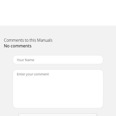
2Mise en routeConfiguration rapideSélectionnez la langue
lorsque vous y êtes invité. Tournez la molette pour
sélectionner la langue parmi (l'angl
Page 11 - Preset 10
FR3VolumeTune InfoSource123456+Standby TimerMenu-
+Détail des commandesBouton de volume Régler le niveau
sonore et couper le son> page 4Bouton de sy
Comments to this Manuals
No comments
Page 12 - Setup options
Safety instructionsKeep the radio away from heat
sources.Do not use the radio near water.Avoid objects or
liquids getting into the radio.Do not remove
Page 13 - General options
4Utilisation de votre EVOKE MioCommandes de
volumeRéglage du volumeSélection entre les modes radio
numérique, FM et auxiliaireAppuyez sur la touche So
Page 14 - Using a ChargePAK
FR5Sélection des informations affichées à l'écranVous avez
la possibilité de changer les informations afﬁchées à l'écran.
Appuyez sur la tou