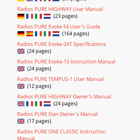
10Options de configurationOptions disponibles en mode
Radios PURE HIGHWAY User Manual
radio numériqueLorsque vous écoutez une station
(23 pages)
numérique, appuyez sur la touche Menu, tournez l
Radios PURE Evoke F4 User's Guide
Page 20 - Changement de station
(164 pages)
FR11Options généralesModification de la langue
d'interfaceVous pouvez choisir la langue d'afﬁchage des
Radios PURE Evoke-2XT Specifications
menus et options utilisée par votre r
(24 pages)
Page 21 - BBC Radio 6Music
Radios PURE Evoke-1S Instruction Manual
12Économie d'énergieVotre EVOKE Mio fait partie de la
(24 pages)
famille des produits PURE EcoPlus, conçus et fabriqués pour
Radios PURE TEMPUS-1 User Manual
consommer le moins d'énerg
(12 pages)
Page 22 - Si vous avez besoin que
Radios PURE HIGHWAY Owner's Manual
FR13Assistance et caractéristiques techniquesStations
(24 pages)
annexes et inactives(>>/<<) Services RNT annexesDes
services annexes sont disponible
Radios PURE Elan Owner's Manual
(17 pages)
Page 23 - Minuteur
1Contents Start ...2Quick set up ...
Radios PURE ONE CLASSIC Instruction
Manual