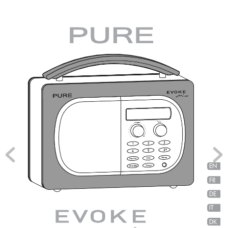
EN
FR
DE
IT
DK