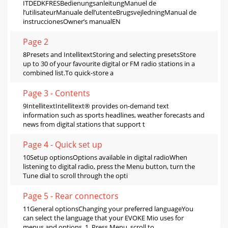
ITDEDKFRESBedienungsanleitungManuel de
l’utilisateurManuale dell’utenteBrugsvejledningManual de
instruccionesOwner’s manualEN
Page 2
8Presets and IntellitextStoring and selecting presetsStore
up to 30 of your favourite digital or FM radio stations in a
combined list.To quick-store a
Page 3 - Contents
9IntellitextIntellitext® provides on-demand text
information such as sports headlines, weather forecasts and
news from digital stations that support t
Page 4 - Quick set up
10Setup optionsOptions available in digital radioWhen
listening to digital radio, press the Menu button, turn the
Tune dial to scroll through the opti
Page 5 - Rear connectors
11General optionsChanging your preferred languageYou
can select the language that your EVOKE Mio uses for
menus and options. 1. Press Menu, scroll to