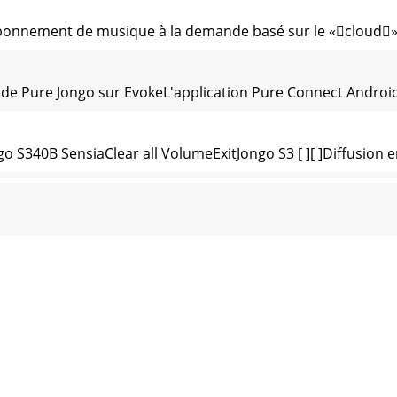
onnement de musique à la demande basé sur le «cloud» qu
l de Pure Jongo sur EvokeL'application Pure Connect Android
340B SensiaClear all VolumeExitJongo S3 [ ][ ]Diffusion en
ue enregistrée sur votre ordinateur ou sur un appareil de
ement de stations numériques1. Tournez le bouton Select 
: 1.Appuyez sur le bouton Accueil puis tournez et appuyez 