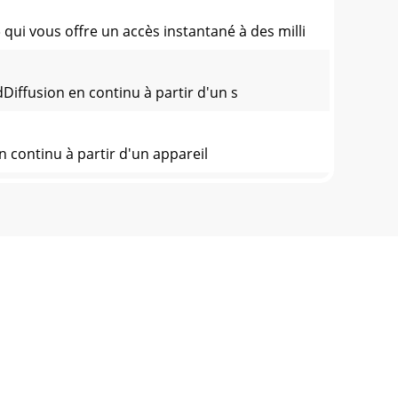
i vous offre un accès instantané à des milli
Diffusion en continu à partir d'un s
 continu à partir d'un appareil
 stockage relié au réseau compatible UPnP à
(Sélectionner) à gauche ou à droite
sur le bouton Select pour