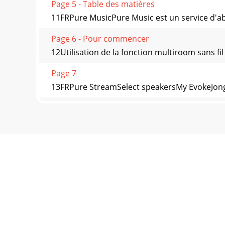
Page 5 - Table des matières
11FRPure MusicPure Music est un service d'ab
Page 6 - Pour commencer
12Utilisation de la fonction multiroom sans ﬁ
Page 7
13FRPure StreamSelect speakersMy EvokeJongo S
Page 8
14Vous pouvez écouter en continu de la musiq
Evoke
Page 9
15FRÉcoute de la radio numérique ou FMChang
pourexplorer l
Page 10 - Connexion à Internet
16Pour écouter des pistes depuis une clé USB
sélectionnerNetwork/U