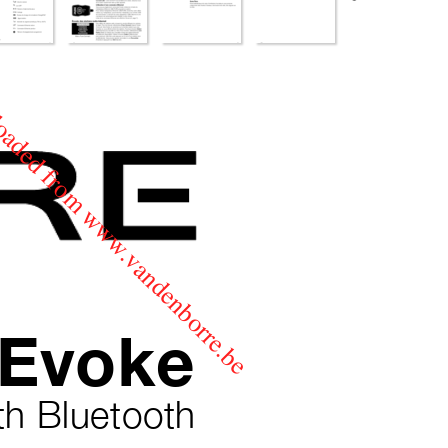
aded from www.vandenborre.be
Evoke
th 
Bluetooth