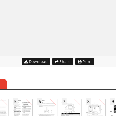
Download
Share
Print
S
5
6
7
8
9