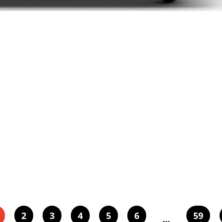
2
3
4
5
6
59
...