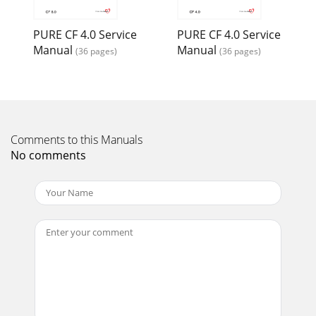
GarantieLe produit est sous garantie à compter de sa date
de livraison (documentée par lafacture ou le bon de
PURE CF 4.0 Service
PURE CF 4.0 Service
livraison). Pour en savoir plus sur les
Manual
Manual
(36 pages)
(36 pages)
Page 16
ContenutoCROSSTRAINERBenvenuti nel mondo di Tunturi
Fitness!Grazie per aver acquistato questo apparecchio
Tunturi. Tunturi offre un'ampiagamma di
Comments to this Manuals
Page 17
No comments
▪ Per evitare dolori muscolari e sforzi, iniziare ogni
allenamento con una fase diriscaldamento e terminare ogni
allenamento con una fase di defaticam
Page 18 - Adjusting the support feet
▪ Non far passare il cavo di alimentazione sotto
l'apparecchio. Non far passare ilcavo di alimentazione sotto
un tappeto. Non collocare alcun ogg
Page 19 - CF 4.0 19
Elementi di fissaggio (fig. C)11 Vite (M5*12) 20 Vite
(M8*25)12 Anello (M8) 21 Vite (M8*25)13 Anello (M8) 22