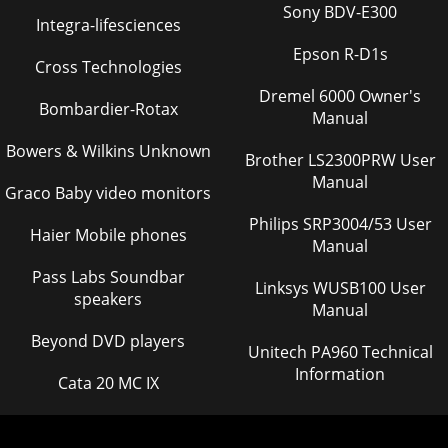
Sony BDV-E300
Page 33 - Transport and storage
Integra-lifesciences
i-Route1. Dopo avere selezionato l'utente, l'utente può
Epson R-D1s
Cross Technologies
avviare l'allenamento con i-Route;PROGRAM; WATT;
PROGRAM SUGGESTImpostazione ma
Dremel 6000 Owner's
Bombardier-Rotax
Manual
Page 34 - Warranty
Bowers & Wilkins Unknown
Impostazione del programma1. Selezionare PROGRAM, è
Brother LS2300PRW User
possibile selezionare PROGRAM1~12 e
Manual
USERPROGRAMImpostazione i-RouteITCF 4.0 129
Graco Baby video monitors
Philips SRP3004/53 User
Page 35 - Disclaimer
Haier Mobile phones
Manual
▪ Only use the equipment in environments with adequate
ventilation. Do not usethe equipment in draughty
Pass Labs Soundbar
environments in order not to catch a cold.▪ On
Linksys WUSB100 User
speakers
Manual
Page 36 - Warnhinweise zur Sicherheit
Beyond DVD players
Unitech PA960 Technical
1. Selezionare i-Route, l'utente può scegliere il paese e
l'itinerario corrispondente.Impostazione WattIT130 CF 4.0
Information
Cata 20 MC IX
Page 37
1. Selezionare WATT e preimpostare watt e ora per avviare