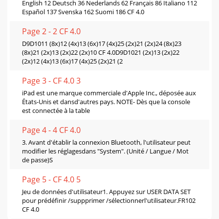
English 12 Deutsch 36 Nederlands 62 Français 86 Italiano 112
Español 137 Svenska 162 Suomi 186 CF 4.0
Page 2 - 2 CF 4.0
D9D1011 (8x)12 (4x)13 (6x)17 (4x)25 (2x)21 (2x)24 (8x)23
(8x)21 (2x)13 (2x)22 (2x)10 CF 4.0D9D1021 (2x)13 (2x)22
(2x)12 (4x)13 (6x)17 (4x)25 (2x)21 (2
Page 3 - CF 4.0 3
iPad est une marque commerciale d'Apple Inc., déposée aux
États-Unis et dansd'autres pays. NOTE- Dès que la console
est connectée à la table
Page 4 - 4 CF 4.0
3. Avant d'établir la connexion Bluetooth, l'utilisateur peut
modifier les réglagesdans "System". (Unité / Langue / Mot
de passe)S
Page 5 - CF 4.0 5
Jeu de données d'utilisateur1. Appuyez sur USER DATA SET
pour prédéfinir /suppprimer /sélectionnerl'utilisateur.FR102
CF 4.0