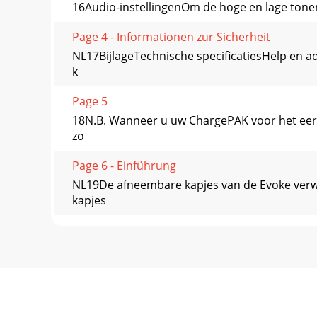
16Audio-instellingenOm de hoge en lage tonen 
Page 4 - Informationen zur Sicherheit
NL17BijlageTechnische speciﬁcatiesHelp en adv
k
Page 5
18N.B. Wanneer u uw ChargePAK voor het eerst
zo
Page 6 - Einführung
NL19De afneembare kapjes van de Evoke verwi
kapjes
Page 7 - Rückseite
20Garantie-informatieImagination Technologie
aankoopdatum vrij
Page 8 - Erste Schritte
NL21Evoke_D2_Bluetooth_Mio-Euro.indb 21 6/