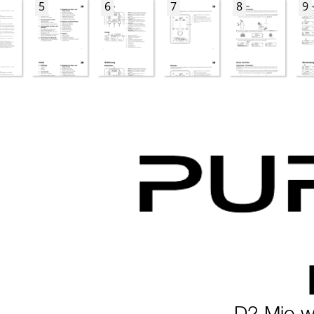
5
6
7
8
9
D2 Mio w