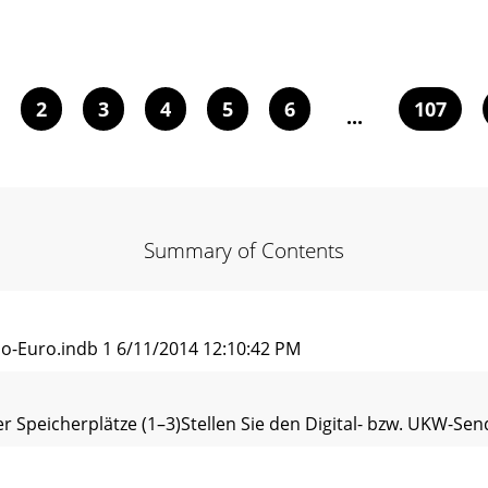
2
3
4
5
6
107
...
Summary of Contents
o-Euro.indb 1 6/11/2014 12:10:42 PM
 Speicherplätze (1–3)Stellen Sie den Digital- bzw. UKW-Send