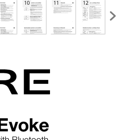
10
11
12
13
ith Bluetooth