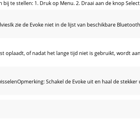
bij te stellen: 1. Druk op Menu. 2. Draai aan de knop Select
iesIk zie de Evoke niet in de lijst van beschikbare Blueto
 oplaadt, of nadat het lange tijd niet is gebruikt, wordt 
sselenOpmerking: Schakel de Evoke uit en haal de stekker 
s Limited garandeert de eindgebruiker dat dit product voo
11/2014 12:11:11 PM