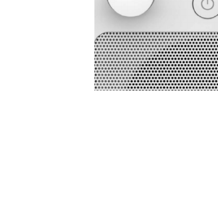
Evoke_D2_Bluetooth_Mio-Euro.indb   1