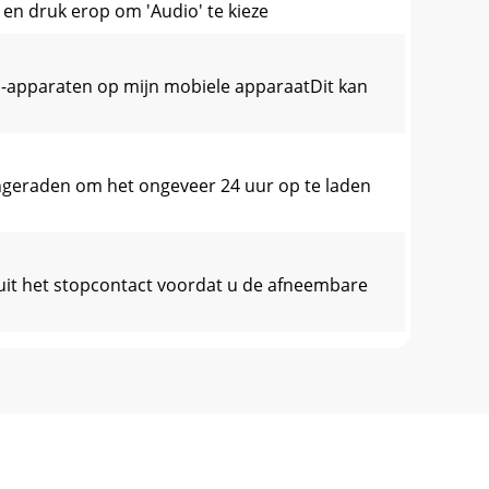
 en druk erop om 'Audio' te kieze
oth-apparaten op mijn mobiele apparaatDit kan
aangeraden om het ongeveer 24 uur op te laden
uit het stopcontact voordat u de afneembare
r een periode van twee jaar na