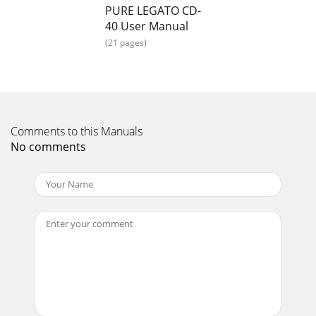
Anschlüsse ...
PURE LEGATO CD-
40 User Manual
Page 15 - Hören einer anderen Quelle
(21 pages)
Great Britain2Great Britain3Bedienelemente und
AnschlüsseDiese Diagramme zeigen die Bedienelemente, die
Anschlüsse auf der Rückseite, die Fernbedienun
Page 16 - Allgemeine Einstellungen
T r a c k 1 0 9 : 4
Comments to this Manuals
0CDTitelsprungSchnellvorlaufStoppRepeatWiederholung
No comments
allerTitel ausgewähltShufflezufällige
WiedergabeausgewähltPlaylistausgewähl
Page 17 - S/W-Version
Great Britain4Great Britain5Anschliessen der
LautsprecherSchliessen Sie das rote (positiv) Kabel an den
roten Anschluss des Legato unddas schwarze (ne
Page 18 - Tipps und Tricks
Great Britain4Great Britain5Um DAB-Radio zu hören,
drücken Sie die Mode-Taste bis im Display oben links
DABerscheint.Beim ersten Einschalten ist Ihr L