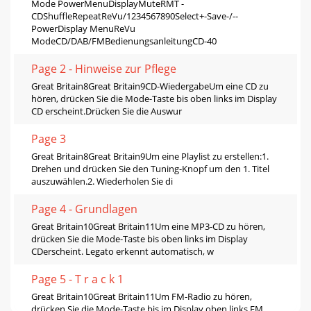
Mode PowerMenuDisplayMuteRMT -
CDShuffleRepeatReVu/1234567890Select+-Save-/--
PowerDisplay MenuReVu
ModeCD/DAB/FMBedienungsanleitungCD-40
Page 2 - Hinweise zur Pflege
Great Britain8Great Britain9CD-WiedergabeUm eine CD zu
hören, drücken Sie die Mode-Taste bis oben links im Display
CD erscheint.Drücken Sie die Auswur
Page 3
Great Britain8Great Britain9Um eine Playlist zu erstellen:1.
Drehen und drücken Sie den Tuning-Knopf um den 1. Titel
auszuwählen.2. Wiederholen Sie di
Page 4 - Grundlagen
Great Britain10Great Britain11Um eine MP3-CD zu hören,
drücken Sie die Mode-Taste bis oben links im Display
CDerscheint. Legato erkennt automatisch, w
Page 5 - T r a c k 1
Great Britain10Great Britain11Um FM-Radio zu hören,
drücken Sie die Mode-Taste bis im Display oben links FM