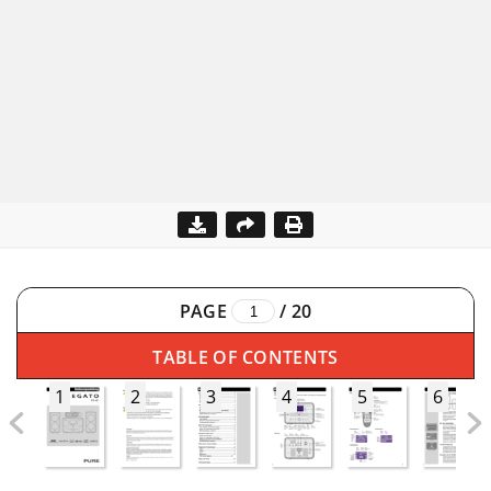
PAGE
/
20
TABLE OF CONTENTS
1
2
3
4
5
6