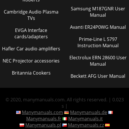
Samsung M187GNR User
Cambridge Audio Plasma
Manual
TVs
Avanti ER24P0WG Manual
EVGA Interface
cards/adapters
Prime-Line L 5797
Instruction Manual
Hafler Car audio amplifiers
Electrolux ERN 28600 User
NEC Projector accessories
Manual
Britannia Cookers
Beckett AFG User Manual
© 2020, manymanuals.com. All rights reserved. | 0.023
s |
Manymanuals.com
Manymanuals.de
Manymanuals.fr
Manymanuals.it
Manymanuals.pl
Manymanuals.cz