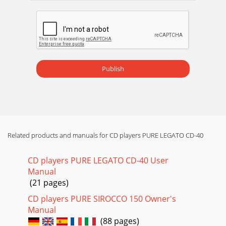
Page 19 - Technische Daten
Great Britain6Great Britain7Im ReVu-Modus wird ein ReVu-
Zeichen im Display angezeigt und ein Timer, derangibt,
wieviele Minuten und Sekunden Sie hinte
Page 20 - .pure.com
Publish
Great Britain6Great Britain7SenderreihenfolgeMit dieser
Option können Sie die Reihenfolge der Sender in der
Senderliste ändern.Die aktuelle Reihenfolg
Related products and manuals for CD players PURE LEGATO CD-40
CD players PURE LEGATO CD-40 User
Manual
(21 pages)
CD players PURE SIROCCO 150 Owner's
Manual
(88 pages)