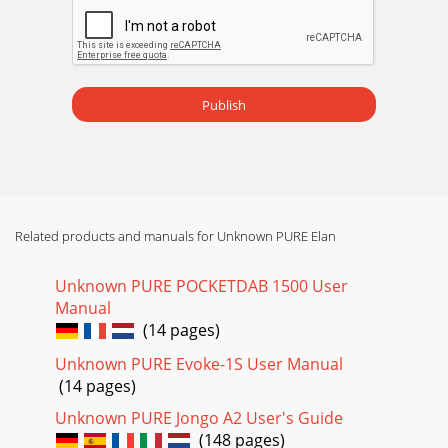
Brug af DAB For at lytte til digitale radiostationer tryk på
DAB/FM knappen indtil du ser DAB-symbolet på display.
Hvis det er den første gang du har
Page 17 - Side 17
Publish
Ændring af oplysninger på displayet Tryk på Info-knappen
for at ændre hvad du ser på bundlinien af displayet.
Scrolltekst: Standardindstillingen vi
Page 18
DAB valgmuligheder Tryk på menu-knappen, skift ved at
bruge +/- knapperne og tryk på Select for at vælge en af
Related products and manuals for Unknown PURE Elan
følgende valgmuligheder. LCD baggru
Unknown PURE POCKETDAB 1500 User
Manual
(14 pages)
Unknown PURE Evoke-1S User Manual
(14 pages)
Unknown PURE Jongo A2 User's Guide
(148 pages)