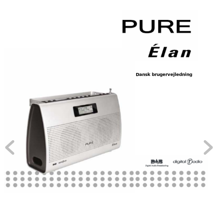
Dansk bru
erve
lednin
g
j
g