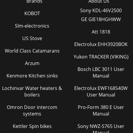
Brands
About Us
Sony KDL-46V2500
KOBOT
GE GIE18HGHWW
Slm-electronics
Att 1818
US Stove
Electrolux EHH3920BOK
World Class Catamarans
Yukon TRACKER (VIKING)
Arzum
Bosch LBC 3011 User
Kenmore Kitchen sinks
Manual
Lochinvar Water heaters &
Electrolux EWF168540W
boilers
User Manual
Omron Door intercom
Pro-Form 380 E User
systems
Manual
Kettler Spin bikes
Sony NWZ-S765 User
Manual