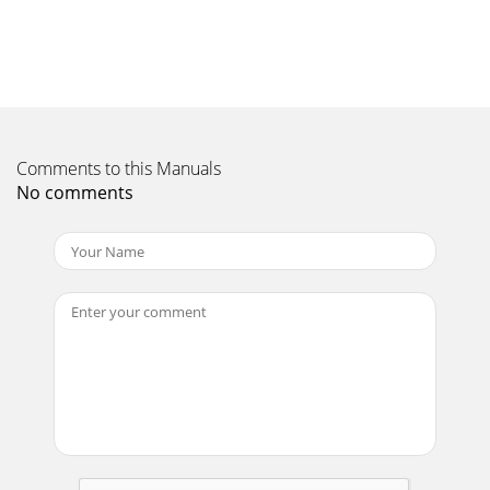
Indhold: Introduktion ... 3 Sikkerhedsintroduktion ...
Page 12 - FM valgmuligheder
Introduktion Tak for dit valg af Pure Èlan bærbar stereo DAB
og FM radio. Denne manual vejleder dig i brugen af din radio
Page 13 - Brugen af SLEEP TIMER
Comments to this Manuals
Oversigtsdiagrammer Øverste panel – kontrol og
No comments
forbindelser Menu Ændre selvvalg og almindelig
valgmulighed Antenne Justerbar teleskopantenne Forudin
Page 14 - Anvendelse af batterier
LCD display ST Stereo station DAB/FM Aktuel anvendelse UR
Tid fra DAB signal Signalstyrke Fra aktuel station 7 styrker,
fuld visning Sleep Timer
Page 15 - Idéer og tips
Startvejledning Nu har du pakket kassen ud - her ser du,
hvordan du hurtigt tilslutter og gør din Èlan klar til brug. 1.
Træk teleskopantenne
Page 16 - Tekniske specifikationer