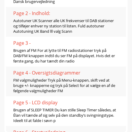
Dansk brugervejledning
Page 2 - Indhold:
Autotuner UK Scanner alle UK frekvenser til DAB stationer
og tilføjer enhver ny station til listen. Fuld autotuner
Autotuning UK Band lll valg Scann
Page 3 -
Brugen af FM For at lytte til FM radiostationer tryk på
DAB/FM knappen indtil du ser FM på displayet. Hvis det er
første gang, du har tændt din radio
Page 4 - Oversigtsdiagrammer
FM valgmuligheder Tryk på Menu-knappen, skift ved at
bruge +/- knapperne og tryk på Select for at vælge en af de
følgende valgmuligheder FM
Page 5 - LCD display
Brugen af SLEEP TIMER Du kan stille Sleep Timer således, at
Élan vil tænde af sig selv på den standby’s svingningstype.
Ideelt til at falde i søvn p