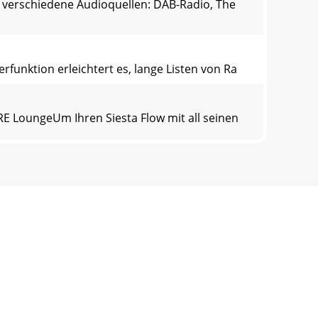
f verschiedene Audioquellen: DAB-Radio, The
rfunktion erleichtert es, lange Listen von Ra
E LoungeUm Ihren Siesta Flow mit all seinen
low erklärt. Sie erfahren, wie Sie
mit DAB-Sendern speichern und diese beliebig
Sender hören, drücken Sie auf "Options"