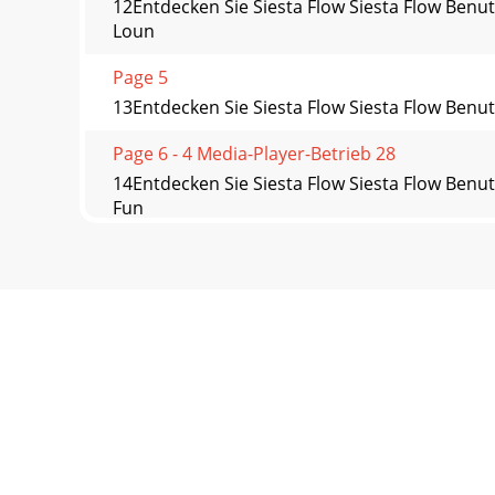
12Entdecken Sie Siesta Flow Siesta Flow Benu
Loun
Page 5
13Entdecken Sie Siesta Flow Siesta Flow Benut
Page 6 - 4 Media-Player-Betrieb 28
14Entdecken Sie Siesta Flow Siesta Flow Ben
Fun
Page 7 - 9 Technische Daten 44
15DAB-Radiobetrieb Siesta Flow Benutzerhandbu
Radiosender
Page 8 - 1 Entdecken Sie Siesta Flow
16DAB-Radiobetrieb Siesta Flow Benutzerhand
oft ä
Page 9 - ‘Wählen’
17DAB-Radiobetrieb Siesta Flow Benutzerhand