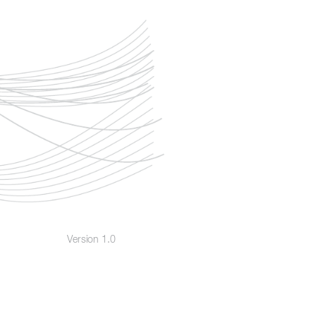
V
ersion 1.0