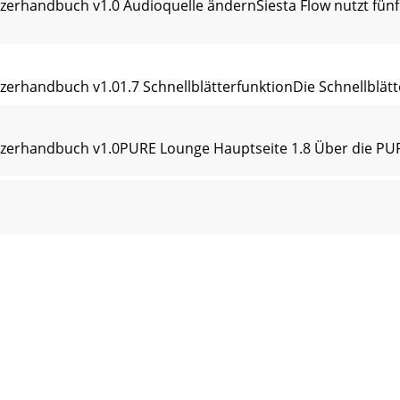
tzerhandbuch v1.0 Audioquelle ändernSiesta Flow nutzt fün
zerhandbuch v1.01.7 SchnellblätterfunktionDie Schnellblätte
utzerhandbuch v1.0PURE Lounge Hauptseite 1.8 Über die PUR
ch v1.0In diesem Kapitel wird der DAB-Betrieb des Siesta F
buch v1.02.3 Radiosender speichernSie können eine Liste 
buch v1.02.4 Optionen im DAB-BetriebWenn Sie einen DAB-