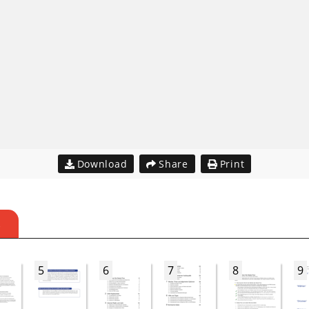
Download
Share
Print
S
5
6
7
8
9