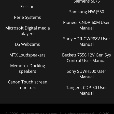
Siemens SL75
Cambio del nombre de Evoke
158
Erisson
Samsung HW-J550
Ajustes de Bluetooth
158
Perle Systems
Pioneer CNDV-60M User
Ajuste del red
159
Microsoft Digital media
Manual
Instalación del ChargePAK
players
160
Sony HDR-GWP88V User
Ayuda y asesoría
161
LG Webcams
Manual
Especiﬁcaciones
162
MTX Loudspeakers
Beckett 7556 12V GeniSys
Control User Manual
Memorex Docking
speakers
Sony SUWH500 User
Manual
Canon Touch screen
monitors
Tangent CDP-50 User
Manual