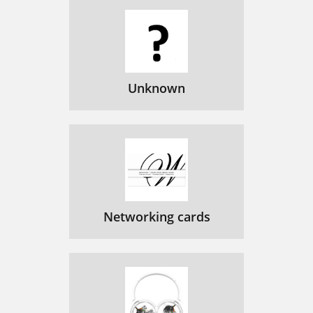
Bluetooth-instellingen
130
Network (Netwerkinstellingen)
131
Algemene netwerkinstellingen
132
Unknown
Een ChargePAK installeren
133
Help en advies
134
Speciﬁcaties
135
Primeros pasos
140
Conexión a Internet
144
Networking cards
Escucha de radio en Internet
144
Optional registration at
146
Streaming de música
147
Reproducción/pausa del audio
149