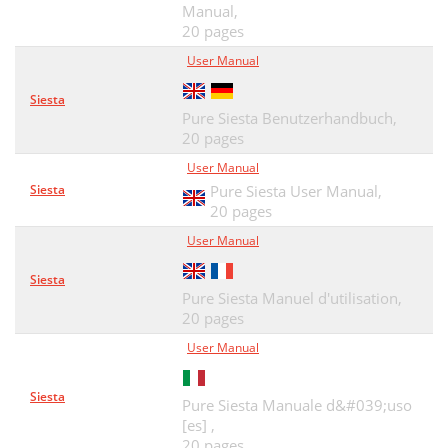
Changement de stations FM
Manual,
68
20 pages
Enregistrements instantanés
70
User Manual
Enregistrements programmés
70
Siesta
Pure Siesta Benutzerhandbuch,
Paramétrage d'une alarme
71
20 pages
Options et paramètres
72
User Manual
Siesta
Pure Siesta User Manual,
Paramètres FM
73
20 pages
Réseau/clé USB
73
User Manual
Options d'affichage
73
Siesta
Pure Siesta Manuel d'utilisation,
Paramètres audio
74
20 pages
Réglage de l’horloge
75
User Manual
Mise à jour de votre Evoke
75
Siesta
Pure Siesta Manuale d&#039;uso
Paramètres réseau
76
[es] ,
20 pages