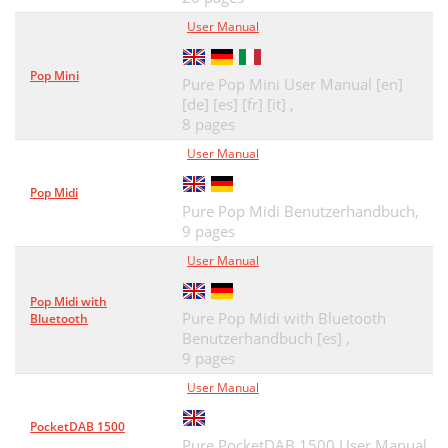
Paramètres Bluetooth
76
User Manual
F1 proposé en option
78
Pop Mini
Aide et conseils
79
Pure Pop Mini User Manual [en]
[de] [es] [fr] [it] ,
Spéciﬁcations
80
8 pages
Sommario
User Manual
85
Per iniziare
86
Pop Midi
Pure Pop Midi Benutzerhandbuch,
Connessione a Internet
90
9 pages
User Manual
Streaming musicale
93
Pop Midi with
Scaricare la app Pure Connect
94
Pure Pop Midi with Bluetooth
Bluetooth
Benutzerhandbuch [es] ,
BBC Radio 6Music
96
9 pages
Utilizzo del Bluetooth
97
User Manual
Registrazioni immediate
98
PocketDAB 1500
Pure PocketDAB 1500 User Manual,