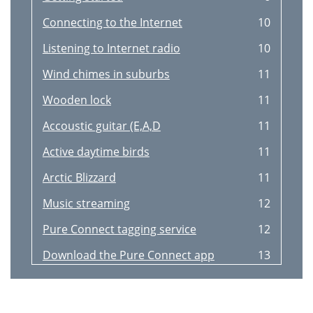
Connecting to the Internet
10
Listening to Internet radio
10
Wind chimes in suburbs
11
Wooden lock
11
Accoustic guitar (E,A,D
11
Active daytime birds
11
Arctic Blizzard
11
Music streaming
12
Pure Connect tagging service
12
Download the Pure Connect app
13
Pure Connect app
13
Seeking within a track
14