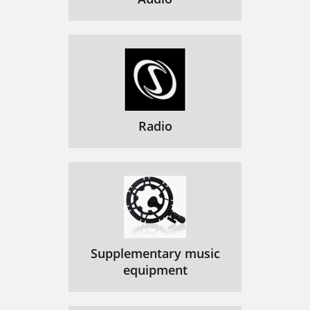
Naar audiocontent op een usb
124
Bluetooth gebruiken
124
Radioprogramma's opnemen
125
Alarmen en timers instellen
126
Opties en instellingen
Radio
127
Repeat (Herhalen)
128
Shuffle (Door elkaar)
128
Media details (Mediadetails)
128
Information (Informatie)
128
Supplementary music
De klok instellen
129
equipment
Audio-instellingen
129
De Evoke upgraden
130