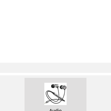
Installazione di un ChargePAK
106
Guida e suggerimenti
107
Speciﬁche
108
Aan de slag
114
SelectVolume
115
5.5V DCStereo speaker Aux in
116
Wide range of great content
117
Pure Connect
118
Muziek streamen
120
Pure Connect tagging-dienst
120
Audio afspelen/pauzeren
122
Digitale stations zoeken
123
Een voorkeuzestation opslaan
123
Audio