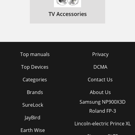
Búsqueda en una pista
149
TV Accessories
Escucha de radio digital o FM
150
Uso de Bluetooth
151
Grabaciones instantáneas
152
Grabaciones programadas
152
Top manuals
Privacy
Conﬁguración de alarmas y
153
Top Devices
DCMA
Silenciado del tono de alarma
154
Categories
Contact Us
Opciones y ajustes
155
Brands
About Us
Opciones de visualización
156
Samsung NP900X3D
SureLock
Configuración de audio
157
Roland FP-3
JayBird
Ajuste del reloj
157
Lincoln-electric Prince XL
Actualización de Evoke
Earth Wise
158