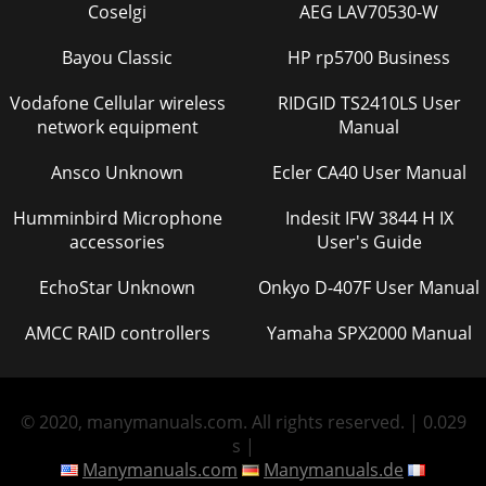
Coselgi
AEG LAV70530-W
Bayou Classic
HP rp5700 Business
Vodafone Cellular wireless
RIDGID TS2410LS User
network equipment
Manual
Ansco Unknown
Ecler CA40 User Manual
Humminbird Microphone
Indesit IFW 3844 H IX
accessories
User's Guide
EchoStar Unknown
Onkyo D-407F User Manual
AMCC RAID controllers
Yamaha SPX2000 Manual
© 2020, manymanuals.com. All rights reserved. | 0.029
s |
Manymanuals.com
Manymanuals.de