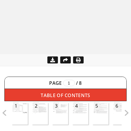
PAGE
/
8
TABLE OF CONTENTS
1
2
3
4
5
6