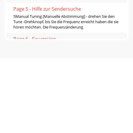
Page 5 - Hilfe zur Sendersuche
5Manual Tuning [Manuelle Abstimmung] - drehen Sie den
Tune -Drehknopf, bis Sie die Frequenz erreicht haben die sie
hören möchten. Die Frequenzänderung
Page 6 - Sw version
6zeigt Ihnen das Display den Multiplex Namen und fügt die
neuen Stationen automatisch zu Ihrer Liste hinzu.3.
Drücken Sie die Setup Taste zum beende
Page 7 - Tips und tricks
7Tips und tricksDieser Absatz gibt Ihnen Informationen und
einige wahrscheinlichen Erklärungen für Probleme die Sie
mit Ihrem EVOKE-1 haben könnten.Di
Page 8 - Warranty information
Warranty informationImagination Technologies Ltd.
warrants to the end user that this product will be free from
defects in materials and workmanship in