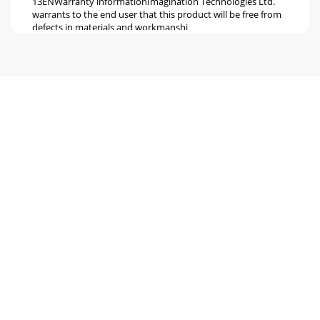
13ENWarranty informationImagination Technologies Ltd.
warrants to the end user that this product will be free from
defects in materials and workmanshi
Page 6 - Getting started
1. Veuillez lire les présentes instructions – vous devez lire
toutes les instructions de sécurité et d'utilisation avant
d'utiliser le prés
Page 7 - Connecting an iPod or iPhone
15FRCe guide de démarrage rapide va vous permettre de
vous familiariser avec les commandes et fonctions basiques
de votre Contour. Pour les fonctions
Page 8 - Listening to internet radio
16Panneau supérieurPanneau avantConnectique
arrièreCommandes et la connectiqueToutes les commandes
du Contour sont tactiles. Appuyez ou maintenez votr
Page 9 - Listening to FM radio
17FR Ajouter ou de rappeler une station favorite ou
présélectionnée Saisir des paramètres d'option Modiﬁer les
informations afﬁchées à l'