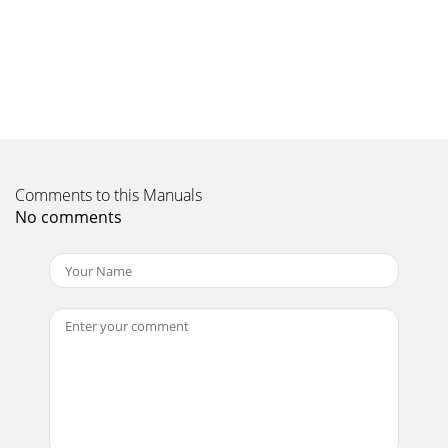
Page 10 - Artist: Bootsy Collins
18SourceIcônesBuzz FMOKLive from The Hive! Source
IcônesPour commencer1. Déployez l'antenne.2. Insérez les
piles dans la télécommande 3. Insérez
Page 11 - Track 03
19FRConnexion d'un iPod ou iPhone Contour est équipé
d'une station d'accueil intégrale pour la connexion d'un
Comments to this Manuals
iPod ou iPhone. Pour
No comments
Page 12 - Technical speciﬁcations
2Important safety instructions1. Read these instructions –
All the safety and operating instructions should be read
before this product is operated.2
Page 13 - Trademarks
20ABC DEFG H I JKLMN OPQRSTUVW XYZsp 0 1 23456 7
89Enter key or password Delete Save
More...6578616D706CLANUSB100MbpsLANUSB My
favouritesjStationsLis