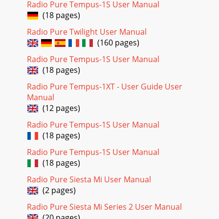
(DAB/DAB+/DMB), FM et Internet (via liaison Wi-Fi)Sans ﬁl :
Radio Pure Tempus-1S User Manual
Normes 802.11b et 802.11g prises en charge av
(18 pages)
Page 19 - Lecture vidéo
Radio Pure Twilight User Manual
(160 pages)
26Informations sur la garantieImagination Technologies Ltd.
garantit à l’utilisateur ﬁnal que le présent produit est
Radio Pure Tempus-1S User Manual
exempt de défauts de matière et d
(18 pages)
Page 20 - PURE sounds
Radio Pure Tempus-1XT - User Guide User
27FR
Manual
(12 pages)
Page 21 - Site web du Lounge
Radio Pure Tempus-1S User Manual
28Sicherheitsanweisungen1. Lesen Sie diese Anweisungen.
Die Sicherheits- und Bedienungsanweisungen sind zu lesen,
(18 pages)
bevor das Gerät in Betrieb genommen
Radio Pure Tempus-1S User Manual
Page 22 - Écoute de la radio numérique
(18 pages)
29DEDiese Kurzanleitung erläutert die wesentlichen
Radio Pure Siesta Mi User Manual
Bedienelemente und Funktionen Ihres
(2 pages)
Contour.Weiterführende Funktionen sind in der
Bedienungsanleitu
Radio Pure Siesta Mi Series 2 User Manual
(20 pages)