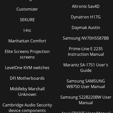
41ITQuesta Guida rapida intende presentare le funzioni e
Altronix Sav4D
comandi di base di Contour. Per una conoscenza più
Customizer
approfondita delle funzioni, si prega di c
Dynatron H17G
SEKURE
Page 37
Daymak Austin
42Pannello superiorePannello anterioreConnettori
I-Inc
posterioriGuida a comandi e connettoriTutti i comandi di
Samsung NV70H5587BB
Contour sono tattili. È sufﬁciente toccare o
Manhattan Comfort
Page 38 - Technische Daten
Prime-Line E 2235
Elite Screens Projection
Instruction Manual
43ITTelecomandoSolo Media Player/iPod Ordine di
screens
riproduzione casuale Commuta tra ripeti tutto o ripeti
traccia corrente.Video Commuta tra Comp
Marantz SA-17S1 User's
LevelOne KVM switches
Guide
Page 39 - Copyright
DFI Motherboards
44Source DRRadio digitaleThe LoungeFMRadio FMMPMedia
Samsung SAMSUNG
PlayeriPodiPod/iPhoneAUXPresa Aux InIconeBuzz
WB750 User Manual
Middleby Marshall
FMOKLive from The Hive! Source IconePer iniziare1
Unknown
Samsung S22B220BW User
Page 40
Manual
Cambridge Audio Security
45ITConnessione a un iPod o iPhone Contour dispone di un
device components
dock integrale per collegamento con iPod o iPhone. Per