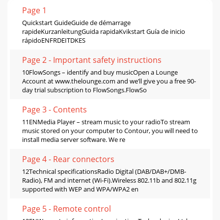
Page 1
Quickstart GuideGuide de démarrage
rapideKurzanleitungGuida rapidaKvikstart Guía de inicio
rápidoENFRDEITDKES
Page 2 - Important safety instructions
10FlowSongs – identify and buy musicOpen a Lounge
Account at www.thelounge.com and we’ll give you a free 90-
day trial subscription to FlowSongs.FlowSo
Page 3 - Contents
11ENMedia Player – stream music to your radioTo stream
music stored on your computer to Contour, you will need to
install media server software. We re
Page 4 - Rear connectors
12Technical speciﬁcationsRadio Digital (DAB/DAB+/DMB-
Radio), FM and internet (Wi-Fi).Wireless 802.11b and 802.11g
supported with WEP and WPA/WPA2 en
Page 5 - Remote control