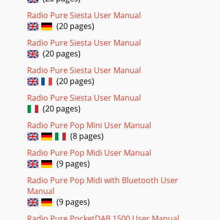
Page 23 - FlowSongs
3ENThis Quickstart will familiarizeyou with the basic controls
Radio Pure Siesta User Manual
and functions of your Contour.For in-depth functions,
(20 pages)
please refer to the Owner’s Manua
Radio Pure Siesta User Manual
Page 24
(20 pages)
30OberseiteVorderseiteAnschlüsse auf der
Radio Pure Siesta User Manual
RückseiteAnleitung zu den Bedienelementen und
(20 pages)
AnschlüssenAlle Bedienelemente des Contour sind
berührungsempﬁn
Radio Pure Siesta User Manual
(20 pages)
Page 25 - Caractéristiques techniques
31DEFernbedienungMedia Player/iPod only Titel-
Radio Pure Pop Mini User Manual
Wiedergabereihenfolge mischen. Wiederholen – Umschalten
(8 pages)
zwischen "Alle wiederholen" und
Radio Pure Pop Midi User Manual
Page 26 - Marques déposées
(9 pages)
32Source DRDigitalradioLoungeFMUKW-RadioMPMedia-
Radio Pure Pop Midi with Bluetooth User
PlayeriPodiPod/iPhoneAUX InSymboleBuzz FMOKLive from
The Hive! Source SymboleErste Schritte1. Ziehen
Manual
(9 pages)
Page 27
Radio Pure PocketDAB 1500 User Manual